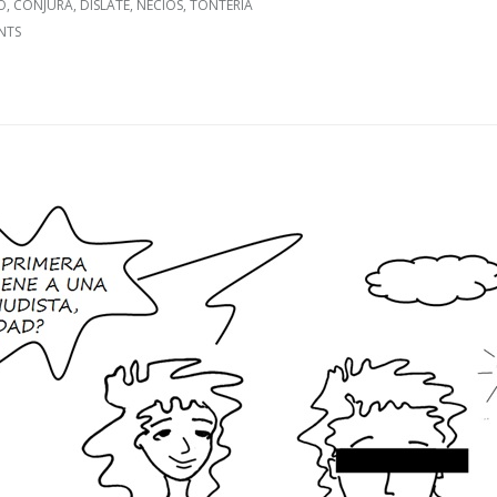
O
,
CONJURA
,
DISLATE
,
NECIOS
,
TONTERÍA
NTS