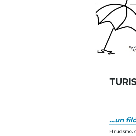
TURI
…un filó
El nudismo,