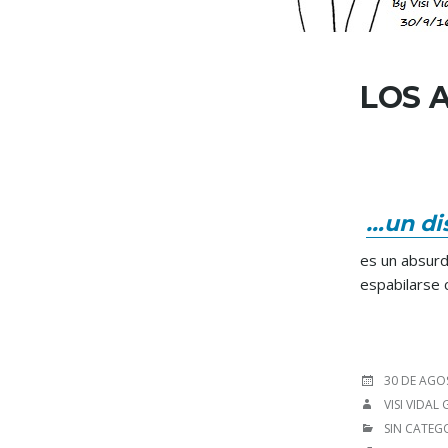
LOS 
…un dis
es un absurd
espabilarse 
POSTED
30 DE AGO
ON
AUTHOR
VISI VIDAL
CATEGORIE
SIN CATEG