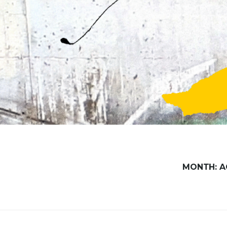
Skip
to
content
MONTH:
A