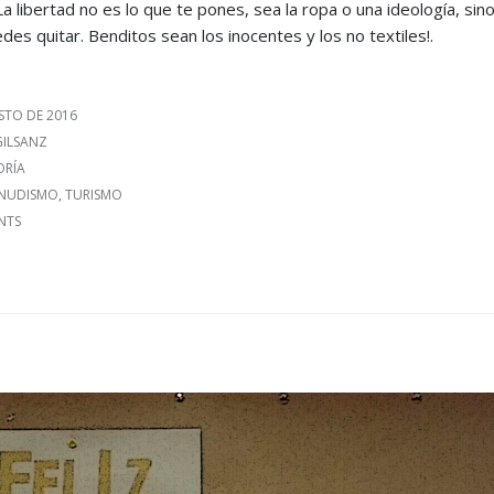
a libertad no es lo que te pones, sea la ropa o una ideología, sin
des quitar. Benditos sean los inocentes y los no textiles!.
STO DE 2016
 GILSANZ
S
ORÍA
NUDISMO
,
TURISMO
NTS