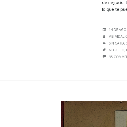
de negocio. L
lo que te pue
POSTED
14 DE AGO
ON
AUTHOR
VISI VIDAL
CATEGORIE
SIN CATEG
TAGS
NEGOCIO
,
95 COMME