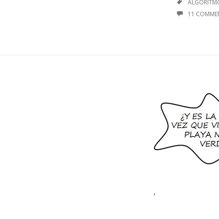
TAGS
ALGORITM
11 COMME