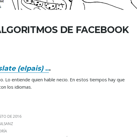
ALGORITMOS DE FACEBOOK
late (elpais)
..
.
o. Lo entiende quien hable necio. En estos tiempos hay que
con los idiomas.
STO DE 2016
 GILSANZ
S
ORÍA