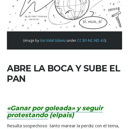
(image by
Visi Vidal Gilsanz
under
CC BY-NC-ND 4.0
)
ABRE LA BOCA Y SUBE EL
PAN
«Ganar por goleada» y seguir
protestando
(elpais)
Resulta sospechoso tanto marear la perdiz con el tema,