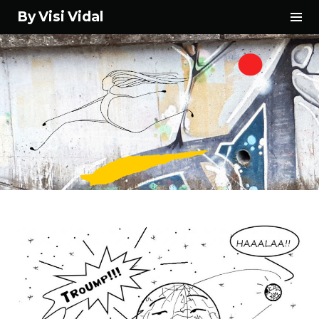
Tog
By Visi Vidal
Sid
Skip
to
content