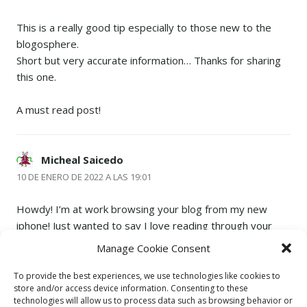
This is a really good tip especially to those new to the
blogosphere.
Short but very accurate information… Thanks for sharing
this one.
A must read post!
Micheal Saicedo
10 DE ENERO DE 2022 A LAS 19:01
Howdy! I’m at work browsing your blog from my new
iphone! Just wanted to say I love reading through your
blog and look forward to all your posts! Carry on the
Manage Cookie Consent
superb work!|
To provide the best experiences, we use technologies like cookies to
store and/or access device information. Consenting to these
technologies will allow us to process data such as browsing behavior or
Comment