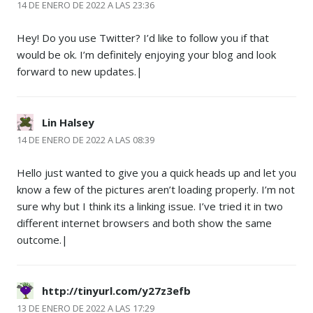
14 DE ENERO DE 2022 A LAS 23:36
Hey! Do you use Twitter? I’d like to follow you if that
would be ok. I’m definitely enjoying your blog and look
forward to new updates.|
Lin Halsey
14 DE ENERO DE 2022 A LAS 08:39
Hello just wanted to give you a quick heads up and let you
know a few of the pictures aren’t loading properly. I’m not
sure why but I think its a linking issue. I’ve tried it in two
different internet browsers and both show the same
outcome.|
http://tinyurl.com/y27z3efb
13 DE ENERO DE 2022 A LAS 17:29