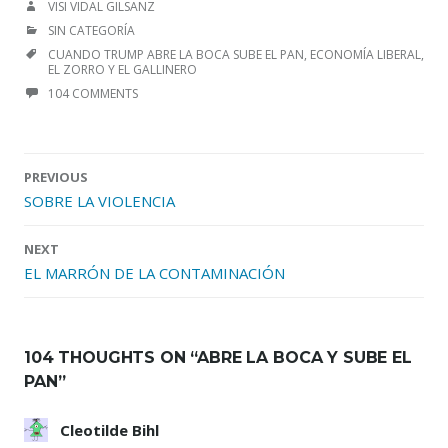
AUTHOR
VISI VIDAL GILSANZ
CATEGORIES
SIN CATEGORÍA
TAGS
CUANDO TRUMP ABRE LA BOCA SUBE EL PAN
,
ECONOMÍA LIBERAL
,
EL ZORRO Y EL GALLINERO
104 COMMENTS
Post
PREVIOUS
navigation
SOBRE LA VIOLENCIA
NEXT
EL MARRÓN DE LA CONTAMINACIÓN
104 THOUGHTS ON “
ABRE LA BOCA Y SUBE EL
PAN
”
Cleotilde Bihl