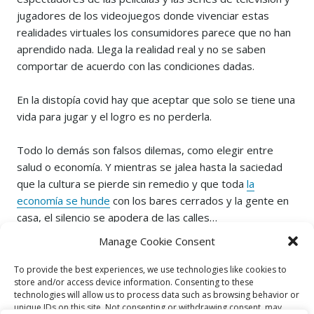
jugadores de los videojuegos donde vivenciar estas
realidades virtuales los consumidores parece que no han
aprendido nada. Llega la realidad real y no se saben
comportar de acuerdo con las condiciones dadas.
En la distopía covid hay que aceptar que solo se tiene una
vida para jugar y el logro es no perderla.
Todo lo demás son falsos dilemas, como elegir entre
salud o economía. Y mientras se jalea hasta la saciedad
que la cultura se pierde sin remedio y que toda
la
economía se hunde
con los bares cerrados y la gente en
casa, el silencio se apodera de las calles…
Manage Cookie Consent
…Y LA TIERRA RESPIRA
To provide the best experiences, we use technologies like cookies to
store and/or access device information. Consenting to these
y la tierra respira.
technologies will allow us to process data such as browsing behavior or
unique IDs on this site. Not consenting or withdrawing consent, may