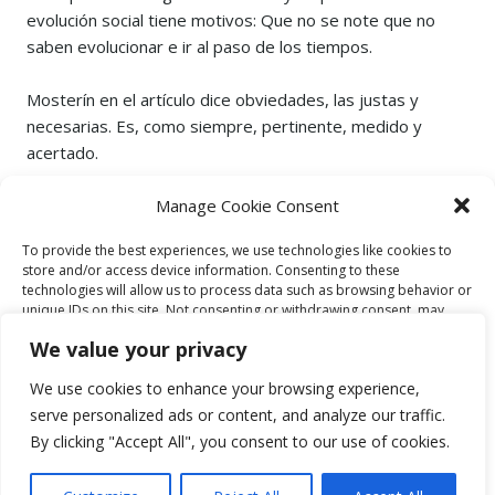
evolución social tiene motivos: Que no se note que no
saben evolucionar e ir al paso de los tiempos.
Mosterín en el artículo dice obviedades, las justas y
necesarias. Es, como siempre, pertinente, medido y
acertado.
Manage Cookie Consent
To provide the best experiences, we use technologies like cookies to
store and/or access device information. Consenting to these
POSTED
28 DE OCTUBRE DE 2016
technologies will allow us to process data such as browsing behavior or
ON
unique IDs on this site. Not consenting or withdrawing consent, may
AUTHOR
VISI VIDAL GILSANZ
adversely affect certain features and functions.
CATEGORIES
EL CLUB DE LA CULTURA
We value your privacy
TAGS
ANALFABETISMO
,
CLASE JUDICIAL
,
CLASE POLÍTICA
,
CULTURA
,
TOROS
We use cookies to enhance your browsing experience,
ACCEPT
9 COMMENTS
serve personalized ads or content, and analyze our traffic.
By clicking "Accept All", you consent to our use of cookies.
DENY
VIEW PREFERENCES