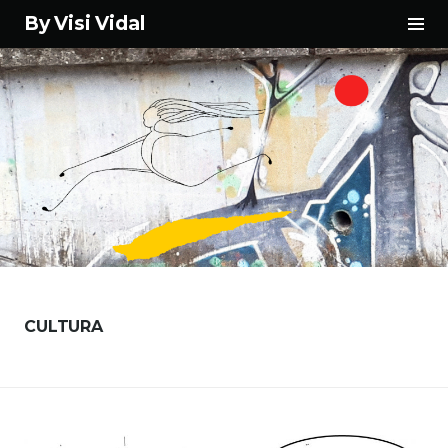
Tog
By Visi Vidal
Sid
Skip
to
content
CULTURA