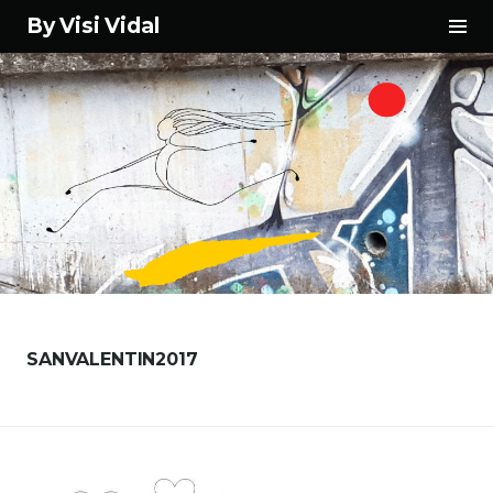
Tog
By Visi Vidal
Sid
Skip
to
content
SANVALENTIN2017